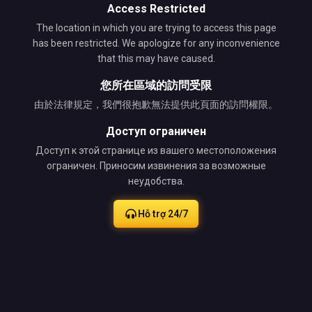
Access Restricted
The location in which you are trying to access this page
has been restricted. We apologize for any inconvenience
that this may have caused.
您所在區域的訪問受限
由於法律規定，我們很抱歉無法提供此頁面的訪問權限。
Доступ ограничен
Доступ к этой странице из вашего местоположения
ограничен. Приносим извинения за возможные
неудобства.
Hỗ trợ 24/7