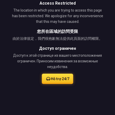
Access Restricted
The location in which you are trying to access this page
has been restricted. We apologize for any inconvenience
that this may have caused.
您所在區域的訪問受限
由於法律規定，我們很抱歉無法提供此頁面的訪問權限。
Доступ ограничен
Доступ к этой странице из вашего местоположения
ограничен. Приносим извинения за возможные
неудобства.
Hỗ trợ 24/7